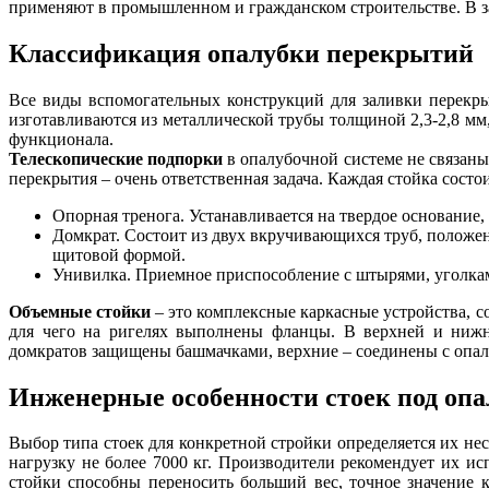
применяют в промышленном и гражданском строительстве. В за
Классификация опалубки перекрытий
Все виды вспомогательных конструкций для заливки перекры
изготавливаются из металлической трубы толщиной 2,3-2,8 мм
функционала.
Телескопические подпорки
в опалубочной системе не связаны
перекрытия – очень ответственная задача. Каждая стойка состои
Опорная тренога. Устанавливается на твердое основание,
Домкрат. Состоит из двух вкручивающихся труб, положе
щитовой формой.
Унивилка. Приемное приспособление с штырями, уголкам
Объемные стойки
– это комплексные каркасные устройства, 
для чего на ригелях выполнены фланцы. В верхней и нижн
домкратов защищены башмачками, верхние – соединены с опа
Инженерные особенности стоек под опа
Выбор типа стоек для конкретной стройки определяется их не
нагрузку не более 7000 кг. Производители рекомендует их и
стойки способны переносить больший вес, точное значение 