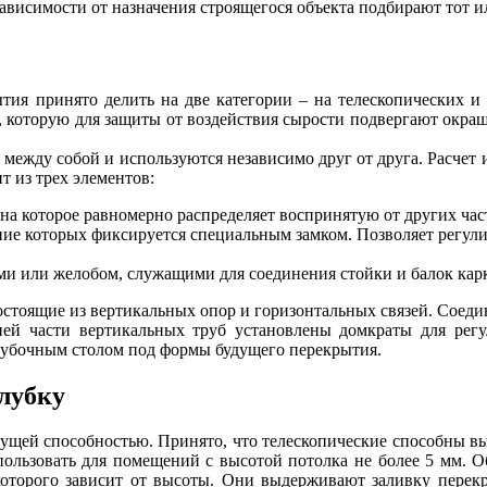
висимости от назначения строящегося объекта подбирают тот и
тия принято делить на две категории – на телескопических и
, которую для защиты от воздействия сырости подвергают окра
 между собой и используются независимо друг от друга. Расчет 
т из трех элементов:
 на которое равномерно распределяет воспринятую от других час
ние которых фиксируется специальным замком. Позволяет регул
и или желобом, служащими для соединения стойки и балок карк
состоящие из вертикальных опор и горизонтальных связей. Сое
ей части вертикальных труб установлены домкраты для рег
лубочным столом под формы будущего перекрытия.
лубку
сущей способностью. Принято, что телескопические способны в
спользовать для помещений с высотой потолка не более 5 мм. 
которого зависит от высоты. Они выдерживают заливку перек