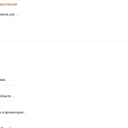
аказчикам
риалов для …
ения …
нобласти …
в и прожекторов …