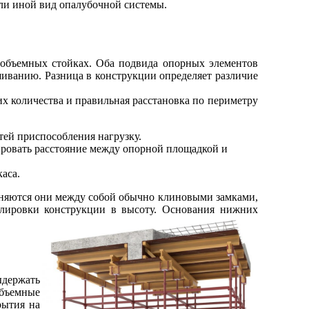
ли иной вид опалубочной системы.
 объемных стойках. Оба подвида опорных элементов
шиванию. Разница в конструкции определяет различие
их количества и правильная расстановка по периметру
тей приспособления нагрузку.
ировать расстояние между опорной площадкой и
аса.
диняются они между собой обычно клиновыми замками,
улировки конструкции в высоту. Основания нижних
ыдержать
Объемные
рытия на