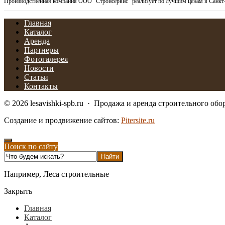
Производственная компания ООО “Стройсервис” реализует по лучшим ценам в Санк
Главная
Каталог
Аренда
Партнеры
Фотогалерея
Новости
Статьи
Контакты
©
2026
lesavishki-spb.ru
·
Продажа и аренда строительного обо
Создание и продвижение сайтов:
Pitersite.ru
Поиск по сайту
Например,
Леса строительные
Закрыть
Главная
Каталог