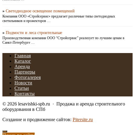
»
Светодиодное освещение помещений
Компания ООО «Стройсервис» предлагает различные типы светодиодных
светильников и прожекторов …
»
Подмости и леса строительные
Производственная компания ООО “Стройсервис” реализует по лучшим ценам в
Санкт-Петербурге …
Главная
Каталог
Аренда
Партнеры
Фотогалерея
Новости
Статьи
Контакты
©
2026
lesavishki-spb.ru
·
Продажа и аренда строительного
оборудования в СПб
Создание и продвижение сайтов:
Pitersite.ru