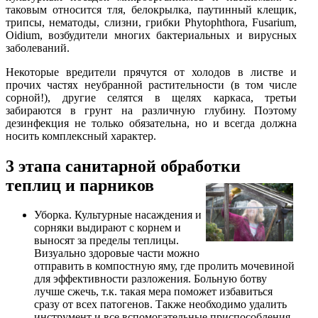
таковым относится тля, белокрылка, паутинный клещик,
трипсы, нематоды, слизни, грибки Phytophthora, Fusarium,
Oidium, возбудители многих бактериальных и вирусных
заболеваний.
Некоторые вредители прячутся от холодов в листве и
прочих частях неубранной растительности (в том числе
сорной!), другие селятся в щелях каркаса, третьи
забираются в грунт на различную глубину. Поэтому
дезинфекция не только обязательна, но и всегда должна
носить комплексный характер.
3 этапа санитарной обработки
теплиц и парников
Уборка. Культурные насаждения и
сорняки выдирают с корнем и
выносят за пределы теплицы.
Визуально здоровые части можно
отправить в компостную яму, где пролить мочевиной
для эффективности разложения. Больную ботву
лучше сжечь, т.к. такая мера поможет избавиться
сразу от всех патогенов. Также необходимо удалить
инструмент и все вспомогательные приспособления