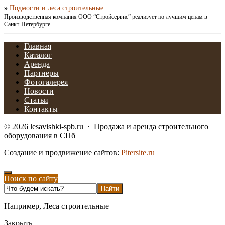
»
Подмости и леса строительные
Производственная компания ООО “Стройсервис” реализует по лучшим ценам в
Санкт-Петербурге …
Главная
Каталог
Аренда
Партнеры
Фотогалерея
Новости
Статьи
Контакты
©
2026
lesavishki-spb.ru
·
Продажа и аренда строительного
оборудования в СПб
Создание и продвижение сайтов:
Pitersite.ru
Поиск по сайту
Например,
Леса строительные
Закрыть