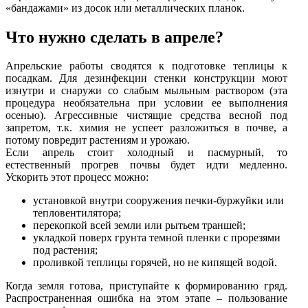
«бандажами» из досок или металлических планок.
Что нужно сделать в апреле?
Апрельские работы сводятся к подготовке теплицы к
посадкам. Для дезинфекции стенки конструкции моют
изнутри и снаружи со слабым мыльным раствором (эта
процедура необязательна при условии ее выполнения
осенью). Агрессивные чистящие средства весной под
запретом, т.к. химия не успеет разложиться в почве, а
потому повредит растениям и урожаю.
Если апрель стоит холодный и пасмурный, то
естественный прогрев почвы будет идти медленно.
Ускорить этот процесс можно:
установкой внутри сооружения печки-буржуйки или
тепловентилятора;
перекопкой всей земли или рытьем траншей;
укладкой поверх грунта темной пленки с прорезями
под растения;
проливкой теплицы горячей, но не кипящей водой.
Когда земля готова, приступайте к формированию гряд.
Распространенная ошибка на этом этапе – пользование