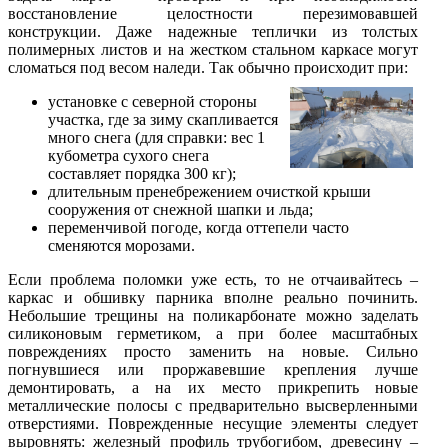
восстановление целостности перезимовавшей
конструкции. Даже надежные теплички из толстых
полимерных листов и на жестком стальном каркасе могут
сломаться под весом наледи. Так обычно происходит при:
установке с северной стороны
участка, где за зиму скапливается
много снега (для справки: вес 1
кубометра сухого снега
составляет порядка 300 кг);
длительным пренебрежением очисткой крыши
сооружения от снежной шапки и льда;
переменчивой погоде, когда оттепели часто
сменяются морозами.
Если проблема поломки уже есть, то не отчаивайтесь –
каркас и обшивку парника вполне реально починить.
Небольшие трещины на поликарбонате можно заделать
силиконовым герметиком, а при более масштабных
повреждениях просто заменить на новые. Сильно
погнувшиеся или проржавевшие крепления лучше
демонтировать, а на их место прикрепить новые
металлические полосы с предварительно высверленными
отверстиями. Поврежденные несущие элементы следует
выровнять: железный профиль трубогибом, древесину –