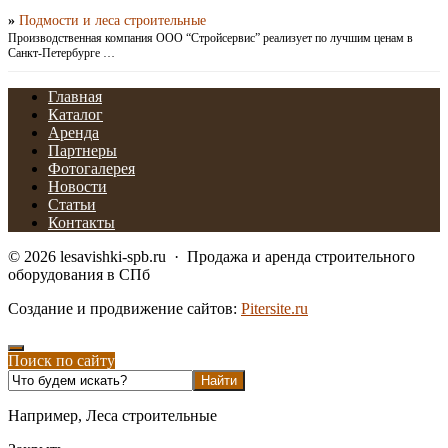
»
Подмости и леса строительные
Производственная компания ООО “Стройсервис” реализует по лучшим ценам в
Санкт-Петербурге …
Главная
Каталог
Аренда
Партнеры
Фотогалерея
Новости
Статьи
Контакты
©
2026
lesavishki-spb.ru
·
Продажа и аренда строительного
оборудования в СПб
Создание и продвижение сайтов:
Pitersite.ru
Поиск по сайту
Например,
Леса строительные