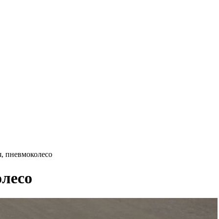
я, пневмоколесо
олесо