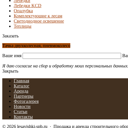
Лебедки
Лебедки KCD
Опалубка
Комплектующие к лесам
Светодиодное освещение
Теплицы
Заказать
Тачка двухколесная, пневмоколесо
Ваше имя
Ва
Я даю согласие на сбор и обработку моих персональных данных
Закрыть
Главная
Каталог
Аренда
Партнеры
Фотогалерея
Новости
Статьи
Контакты
©
2026
lesavishki-spb.ru
·
Продажа и аренда строительного обо