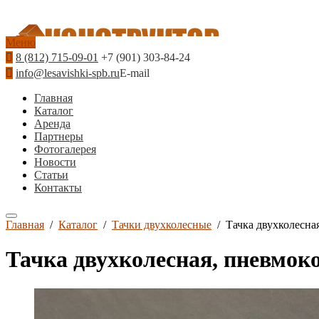
Меню
8 (812) 715-09-01
+7 (901) 303-84-24
info@lesavishki-spb.ru
E-mail
Главная
Каталог
Аренда
Партнеры
Фотогалерея
Новости
Статьи
Контакты
Главная
/
Каталог
/
Тачки двухколесные
/
Тачка двухколесна
Тачка двухколесная, пневмок