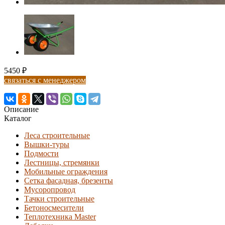
5450 ₽
связаться с менеджером
Описание
Каталог
Леса строительные
Вышки-туры
Подмости
Лестницы, стремянки
Мобильные ограждения
Сетка фасадная, брезенты
Мусоропровод
Тачки строительные
Бетоносмесители
Теплотехника Master